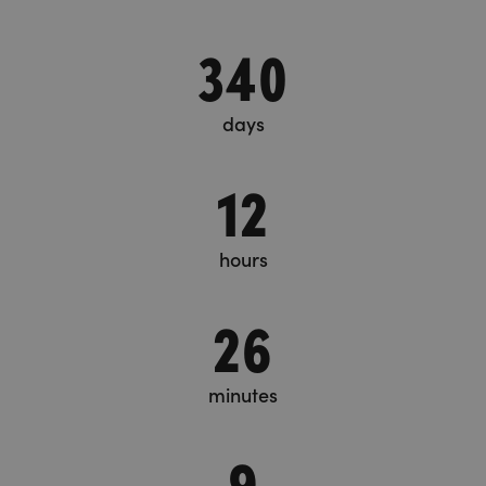
340
days
12
hours
26
minutes
9